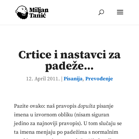
Crtice i nastavci za
padeže…
12. April 2011.
|
Pisanija
,
Prevođenje
Pazite ovako: naš pravopis
dopušta
pisanje
imena u izvornom obliku (nisam siguran
jedino za najnoviji pravopis). U tom slučaju se
ta imena menjaju po padežima s normalnim