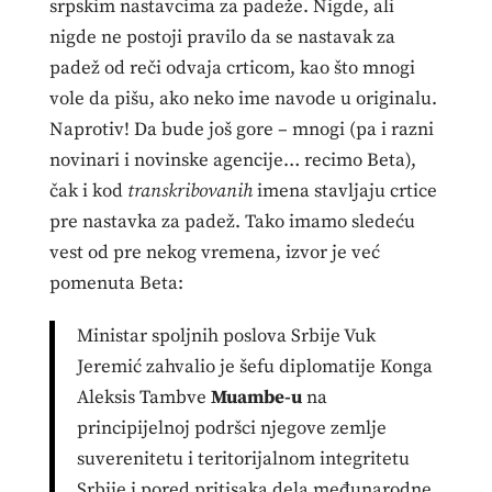
srpskim nastavcima za padeže. Nigde, ali
nigde ne postoji pravilo da se nastavak za
padež od reči odvaja crticom, kao što mnogi
vole da pišu, ako neko ime navode u originalu.
Naprotiv! Da bude još gore – mnogi (pa i razni
novinari i novinske agencije… recimo Beta),
čak i kod
transkribovanih
imena stavljaju crtice
pre nastavka za padež. Tako imamo sledeću
vest od pre nekog vremena, izvor je već
pomenuta Beta:
Ministar spoljnih poslova Srbije Vuk
Jeremić zahvalio je šefu diplomatije Konga
Aleksis Tambve
Muambe-u
na
principijelnoj podršci njegove zemlje
suverenitetu i teritorijalnom integritetu
Srbije i pored pritisaka dela međunarodne