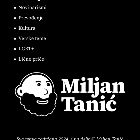
Novinarizmi
Prevođenje
Kultura
Verske teme
LGBT+
Lične priče
Sva prava zadržana 2024. i na dalje © Miljan Tanić